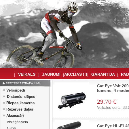
VEIKALS
JAUNUMI
AKCIJAS !!!
GARANTIJA
PAD
PRECES/IZSTRĀDĀJUMI
Cat Eye Volt 20
Velosipēdi
lumens, 4 modes
Distanču slēpes
29.70 €
Riepas,kameras
Veikalos cena: 33.
Rezerves daļas
Aksesuāri
Atslēgas velo
Cat Eye HL-EL4
Cimdi