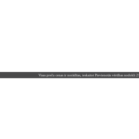
Visas preču cenas ir norādītas, ieskaitot Pievienotās vērtības nodokli 