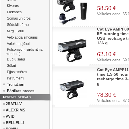
Ķiveres
58.50 €
Piekabes
Veikalos cena: 65.
Somas un grozi
Sēdekli bērnu
Cat Eye AMPP80
Mirg.lukturi
5F, running time
Velo apgaismojums
USB, recharge t
136 g
Velokompjūteri
Pulsometri ( sirds ritma
62.10 €
monitori )
Dubļu sargi
Veikalos cena: 69.
Sūkni
Cat Eye AMPP110
Eļļas,smēres
time 1.5-50 hou
Instrumenti
recharge time 3
g
Trenažieri
Pārtikas preces
78.30 €
BRENDU VEIKALS
Veikalos cena: 87.
2RATI.LV
ALEXRIMS
AVID
BELLELLI