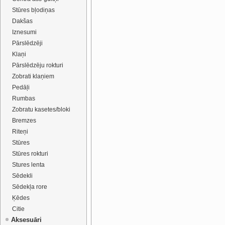
Stūres bļodiņas
Dakšas
Iznesumi
Pārslēdzēji
Klaņi
Pārslēdzēju rokturi
Zobrati klaņiem
Pedāļi
Rumbas
Zobratu kasetes/bloki
Bremzes
Riteņi
Stūres
Stūres rokturi
Stures lenta
Sēdekli
Sēdekļa rore
Ķēdes
Citie
Aksesuāri