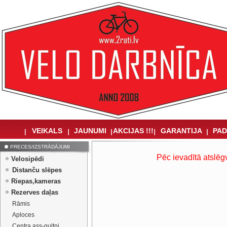
VEIKALS
JAUNUMI
AKCIJAS !!!
GARANTIJA
PAD
PRECES/IZSTRĀDĀJUMI
Pēc ievadītā atslēg
Velosipēdi
Distanču slēpes
Riepas,kameras
Rezerves daļas
Rāmis
Aploces
Centra ass-gultņi