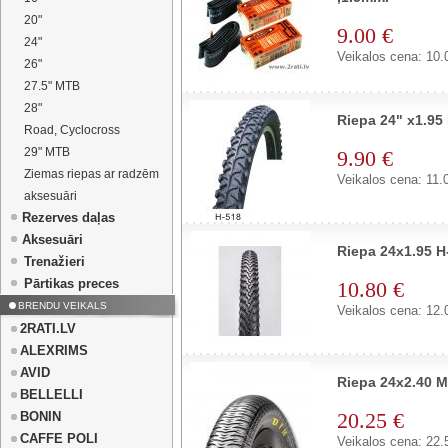
20"
9.00 €
24"
Veikalos cena: 10.
26"
27.5" MTB
28"
Riepa 24" x1.9
Road, Cyclocross
29" MTB
9.90 €
Ziemas riepas ar radzēm
Veikalos cena: 11.
aksesuāri
Rezerves daļas
Aksesuāri
Riepa 24x1.95
Trenažieri
Pārtikas preces
10.80 €
BRENDU VEIKALS
Veikalos cena: 12.
2RATI.LV
ALEXRIMS
AVID
Riepa 24x2.40 M
BELLELLI
20.25 €
BONIN
CAFFE POLI
Veikalos cena: 22.