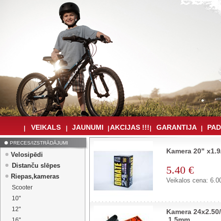
VEIKALS
JAUNUMI
AKCIJAS !!!
GARANTIJA
PAD
PRECES/IZSTRĀDĀJUMI
Kamera 20" x1.
Velosipēdi
Distanču slēpes
5.40 €
Riepas,kameras
Veikalos cena: 6.0
Scooter
10"
12"
Kamera 24x2.50/
,1.5mm.
16"