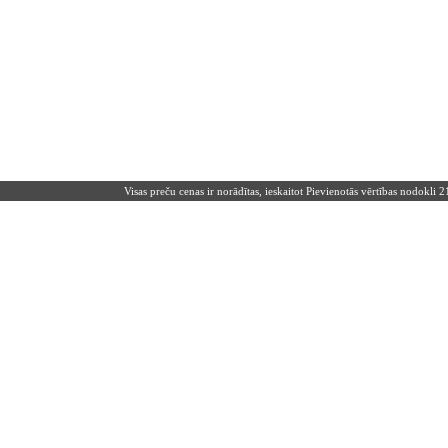
Visas preču cenas ir norādītas, ieskaitot Pievienotās vērtības nodokli 