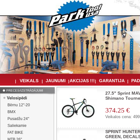
VEIKALS
JAUNUMI
AKCIJAS !!!
GARANTIJA
PAD
PRECES/IZSTRĀDĀJUMI
27.5" Sprint MA
Velosipēdi
Shimano Tourn
Bērnu 12"-20
374.25 €
BMX
Veikalos cena: 499
Pusadžu 24"
Saliekamie
SPRINT HUNTER
FAT BIKE
GREEN, DECALS
MTB 26"