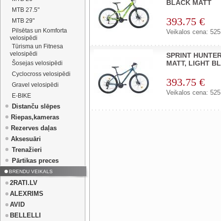
BLACK MATT
MTB 27.5"
393.75 €
MTB 29"
Pilsētas un Komforta
Veikalos cena: 525
velosipēdi
Tūrisma un Fitnesa
velosipēdi
SPRINT HUNTER
MATT, LIGHT B
Šosejas velosipēdi
Cyclocross velosipēdi
393.75 €
Gravel velosipēdi
Veikalos cena: 525
E-BIKE
Distanču slēpes
Riepas,kameras
Rezerves daļas
Aksesuāri
Trenažieri
Pārtikas preces
BRENDU VEIKALS
2RATI.LV
ALEXRIMS
AVID
BELLELLI