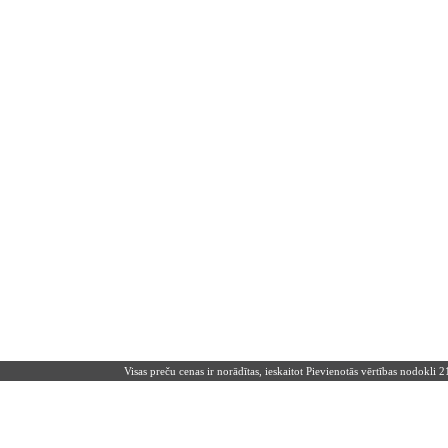
Visas preču cenas ir norādītas, ieskaitot Pievienotās vērtības nodokli 