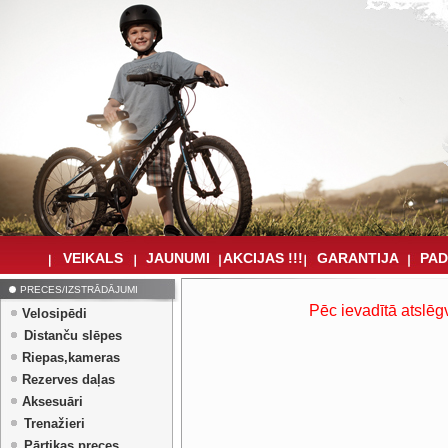
VEIKALS
JAUNUMI
AKCIJAS !!!
GARANTIJA
PAD
PRECES/IZSTRĀDĀJUMI
Pēc ievadītā atslēg
Velosipēdi
Distanču slēpes
Riepas,kameras
Rezerves daļas
Aksesuāri
Trenažieri
Pārtikas preces