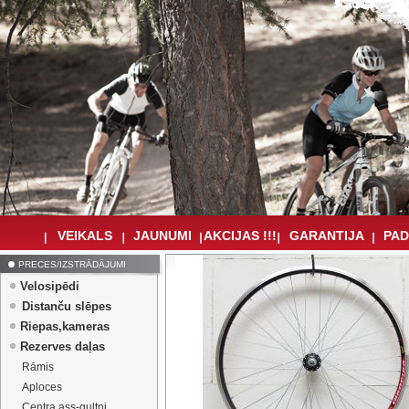
VEIKALS
JAUNUMI
AKCIJAS !!!
GARANTIJA
PAD
PRECES/IZSTRĀDĀJUMI
Velosipēdi
Distanču slēpes
Riepas,kameras
Rezerves daļas
Rāmis
Aploces
Centra ass-gultņi