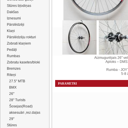
Stūres bļodiņas
Dakšas
Iznesumi
Pārslēdzēji
Klaņi
Pārslēdzēju rokturi
Zobrati klaņiem
Pedāļi
Rumbas
Aizmugurējais 26" vel
Aploks – DMS
Zobratu kasetes/bloki
Bremzes
Rumba - JOY
5-8 
Riteņi
27.5" MTB
PARAMETRI
BMX
26"
28" Turists
Šosejas(Road)
aksesuāri ,rez.daļas
29"
Stūres