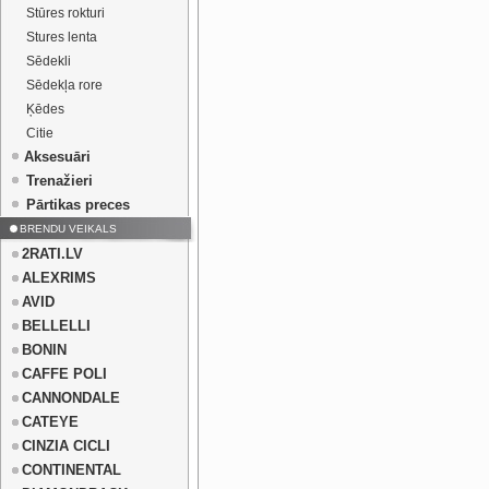
Stūres rokturi
Stures lenta
Sēdekli
Sēdekļa rore
Ķēdes
Citie
Aksesuāri
Trenažieri
Pārtikas preces
BRENDU VEIKALS
2RATI.LV
ALEXRIMS
AVID
BELLELLI
BONIN
CAFFE POLI
CANNONDALE
CATEYE
CINZIA CICLI
CONTINENTAL