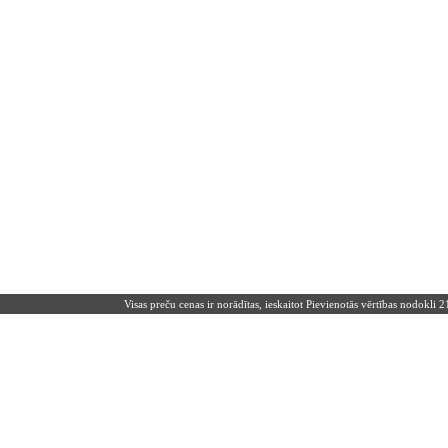
Visas preču cenas ir norādītas, ieskaitot Pievienotās vērtības nodokli 