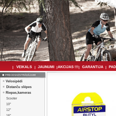
VEIKALS
JAUNUMI
AKCIJAS !!!
GARANTIJA
PAD
PRECES/IZSTRĀDĀJUMI
Velosipēdi
Distanču slēpes
Riepas,kameras
Scooter
10"
12"
16"