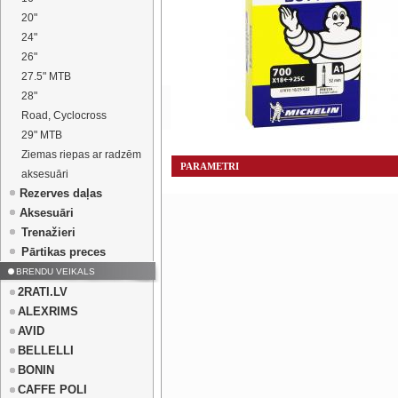
20"
24"
26"
27.5" MTB
28"
Road, Cyclocross
29" MTB
Ziemas riepas ar radzēm
PARAMETRI
aksesuāri
Rezerves daļas
Aksesuāri
Trenažieri
Pārtikas preces
BRENDU VEIKALS
2RATI.LV
ALEXRIMS
AVID
BELLELLI
BONIN
CAFFE POLI