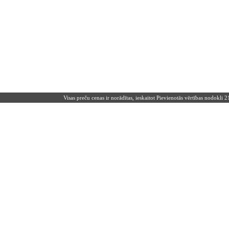
Visas preču cenas ir norādītas, ieskaitot Pievienotās vērtības nodokli 