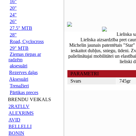
16"
20"
24"
26"
27.5" MTB
Lieliska 
28"
Lieliska aizsardzība pret ca
Road, Cyclocross
Michelin jaunais patentētais "Star" 
29" MTB
ieskaitot dubļus, sniegu, ūdeni. Zv
Ziemas riepas ar
palielinātajai mobilitātei un elastīb
radzēm
lieliski 
aksesuāri
Rezerves daļas
PARAMETRI
Aksesuāri
Svars
745gr
Trenažieri
Pārtikas preces
BRENDU VEIKALS
2RATI.LV
ALEXRIMS
AVID
BELLELLI
BONIN