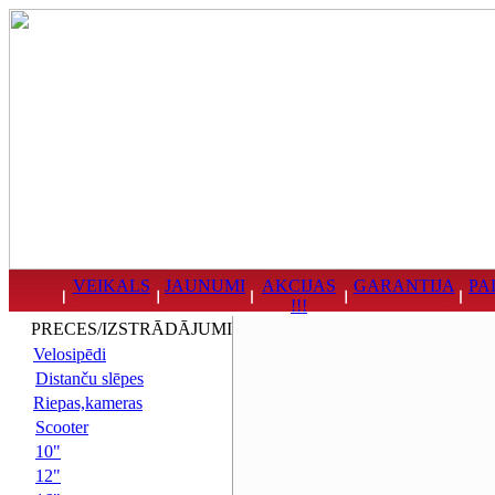
VEIKALS
JAUNUMI
AKCIJAS
GARANTIJA
PA
!!!
PRECES/IZSTRĀDĀJUMI
Velosipēdi
Distanču slēpes
Riepas,kameras
Scooter
10"
12"