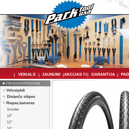
VEIKALS
JAUNUMI
AKCIJAS !!!
GARANTIJA
PAD
PRECES/IZSTRĀDĀJUMI
Velosipēdi
Distanču slēpes
Riepas,kameras
Scooter
10"
12"
16"