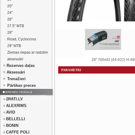
20"
24"
26"
27.5" MTB
28"
Road, Cyclocross
29" MTB
Ziemas riepas ar radzēm
aksesuāri
28" 700x42 (44-622) H-4
Rezerves daļas
PARAMETRI
Aksesuāri
Trenažieri
Pārtikas preces
BRENDU VEIKALS
2RATI.LV
ALEXRIMS
AVID
BELLELLI
BONIN
CAFFE POLI