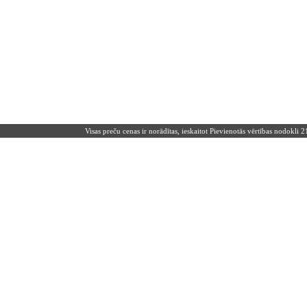
Visas preču cenas ir norādītas, ieskaitot Pievienotās vērtības nodokli 