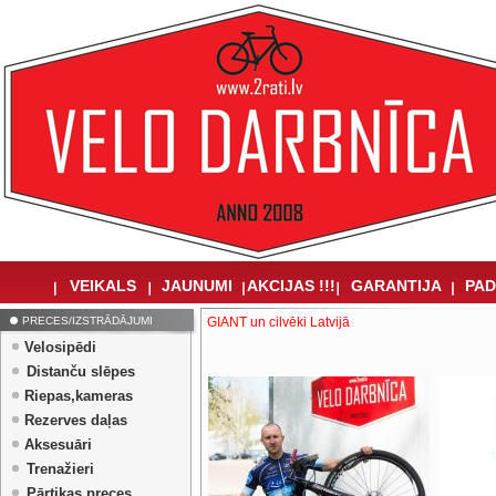
VEIKALS
JAUNUMI
AKCIJAS !!!
GARANTIJA
PAD
PRECES/IZSTRĀDĀJUMI
GIANT un cilvēki Latvijā
Velosipēdi
Distanču slēpes
Riepas,kameras
Rezerves daļas
Aksesuāri
Trenažieri
Pārtikas preces