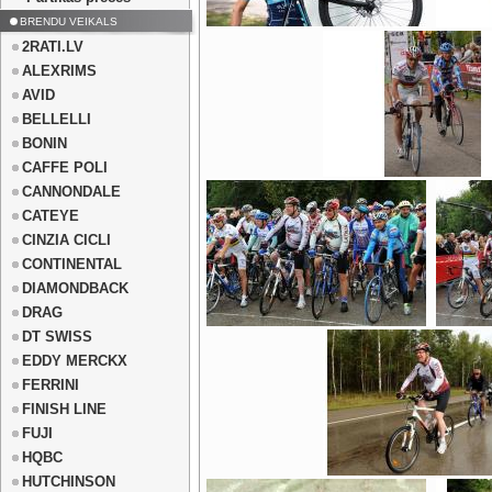
BRENDU VEIKALS
2RATI.LV
ALEXRIMS
AVID
BELLELLI
BONIN
CAFFE POLI
CANNONDALE
CATEYE
CINZIA CICLI
CONTINENTAL
DIAMONDBACK
DRAG
DT SWISS
EDDY MERCKX
FERRINI
FINISH LINE
FUJI
HQBC
HUTCHINSON