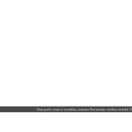
Visas preču cenas ir norādītas, ieskaitot Pievienotās vērtības nodokli 