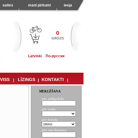
saites
mani pirkumi
ieeja
0
GROZS
Latviski
По-русски
VISS
LĪZINGS
KONTAKTI
MEKLĒŠANA
pēc atslēgvārda
pēc veida
pēc brenda
pēc rata diametra