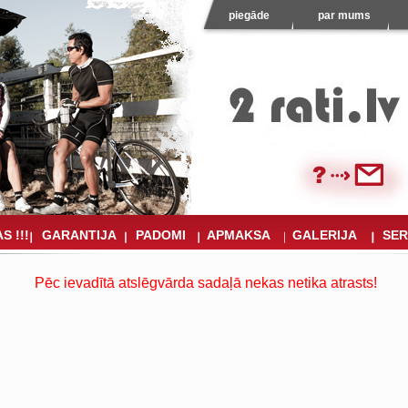
piegāde
par mums
S !!!
GARANTIJA
PADOMI
APMAKSA
GALERIJA
SER
Pēc ievadītā atslēgvārda sadaļā nekas netika atrasts!