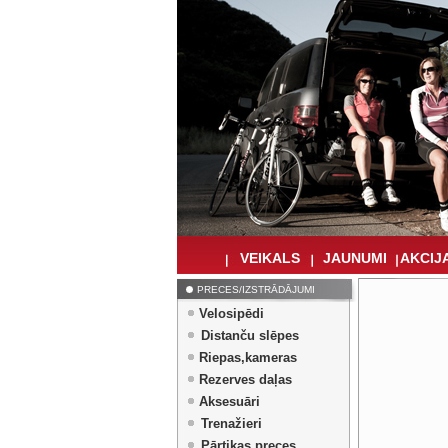
VEIKALS
JAUNUMI
AKCIJA
PRECES/IZSTRĀDĀJUMI
Velosipēdi
Distanču slēpes
Riepas,kameras
Rezerves daļas
Aksesuāri
Trenažieri
Pārtikas preces