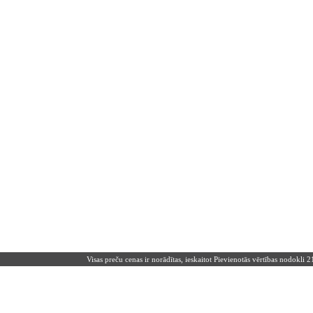
Visas preču cenas ir norādītas, ieskaitot Pievienotās vērtības nodokli 