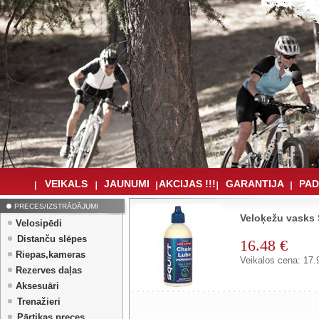
VEIKALS
JAUNUMI
AKCIJAS !!!
GARANTIJA
PAD
PRECES/IZSTRĀDĀJUMI
Veloķežu vasks 
Velosipēdi
Distanču slēpes
16.48 €
Riepas,kameras
Veikalos cena: 17.
Rezerves daļas
Aksesuāri
Trenažieri
Pārtikas preces