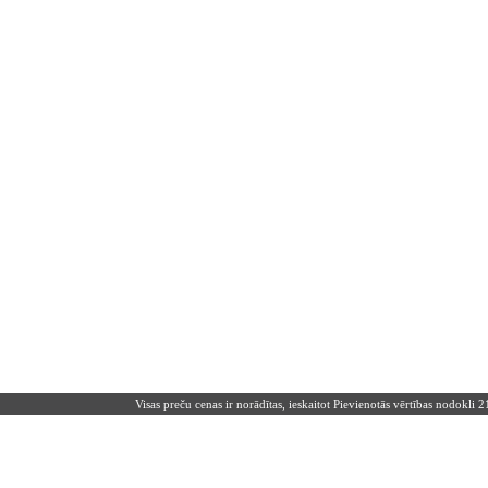
Visas preču cenas ir norādītas, ieskaitot Pievienotās vērtības nodokli 