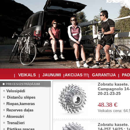
VEIKALS
JAUNUMI
AKCIJAS !!!
GARANTIJA
PAD
Zobratu kasete.
PRECES/IZSTRĀDĀJUMI
Campagnolo 14-2
Velosipēdi
20-21-23-25
Distanču slēpes
48.38 €
Riepas,kameras
Rezerves daļas
Veikalos cena: 64.
Aksesuāri
Trenažieri
Zobratu kasete.
14-25T 14/25 : 1
Pārtikas preces