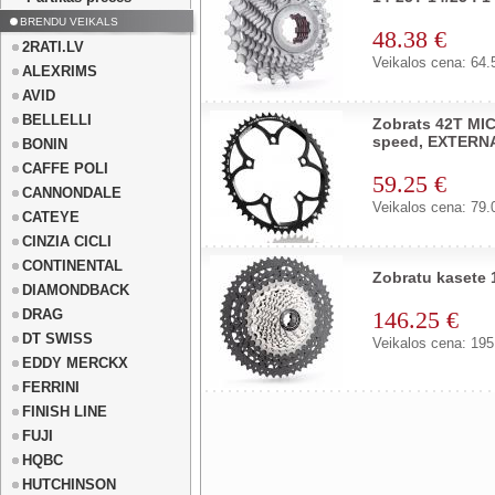
BRENDU VEIKALS
48.38 €
2RATI.LV
Veikalos cena: 64.
ALEXRIMS
AVID
BELLELLI
Zobrats 42T MI
speed, EXTERN
BONIN
CAFFE POLI
59.25 €
CANNONDALE
Veikalos cena: 79.
CATEYE
CINZIA CICLI
CONTINENTAL
Zobratu kasete
DIAMONDBACK
DRAG
146.25 €
DT SWISS
Veikalos cena: 195
EDDY MERCKX
FERRINI
FINISH LINE
FUJI
HQBC
HUTCHINSON