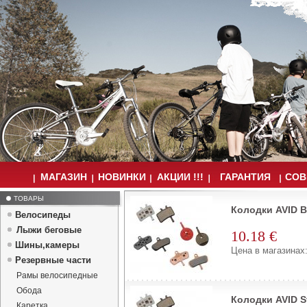
МАГАЗИН
НОВИНКИ
АКЦИИ !!!
ГАРАНТИЯ
СОВ
ТОВАРЫ
Колодки AVID B
Велосипеды
Лыжи беговые
10.18 €
Шины,камеры
Цена в магазинах:
Резервные части
Рамы велосипедные
Обода
Колодки AVID S
Каретка