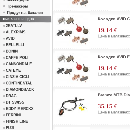
Тренажеры
Продукты, бакалея
Колодки AVID C
МАГАЗИН БРЕНДОВ
2RATI.LV
19.14 €
ALEXRIMS
Цена в магазинах:
AVID
BELLELLI
BONIN
Колодки AVID El
CAFFE POLI
CANNONDALE
19.14 €
CATEYE
Цена в магазинах:
CINZIA CICLI
CONTINENTAL
DIAMONDBACK
Bremze MTB Dis
DRAG
DT SWISS
35.15 €
EDDY MERCKX
Цена в магазинах:
FERRINI
FINISH LINE
FUJI