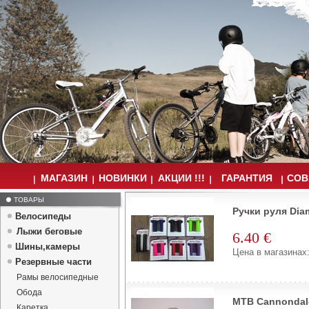
МАГАЗИН
НОВИНКИ
АКЦИИ !!!
ГАРАНТИЯ
СОВ
ТОВАРЫ
Ручки руля Di
Велосипеды
Лыжи беговые
6.40 €
Шины,камеры
Цена в магазинах:
Резервные части
Рамы велосипедные
Обода
MTB Cannondale
Каретка