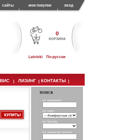
сайты
мои покупки
вход
0
КОРЗИНА
Latviski
По-русски
РВИС
ЛИЗИНГ
КОНТАКТЫ
ПОИСК
по названию
по типу
по бренду
по диаметру колеса