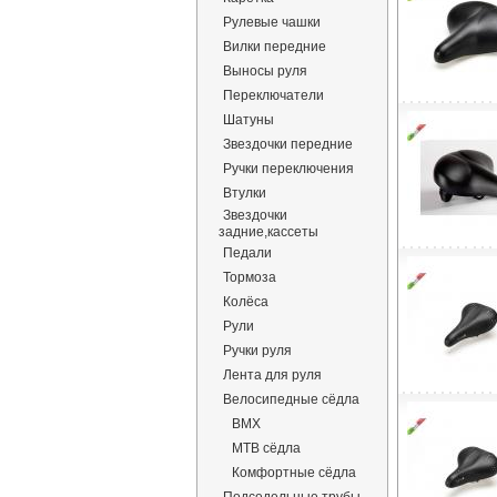
Рулевые чашки
Вилки передние
Выносы руля
Переключатели
Шатуны
Звездочки передние
Ручки переключения
Втулки
Звездочки
задние,кассеты
Педали
Тормоза
Колёса
Рули
Ручки руля
Лента для руля
Велосипедные сёдла
BMX
MTB сёдла
Комфортные сёдла