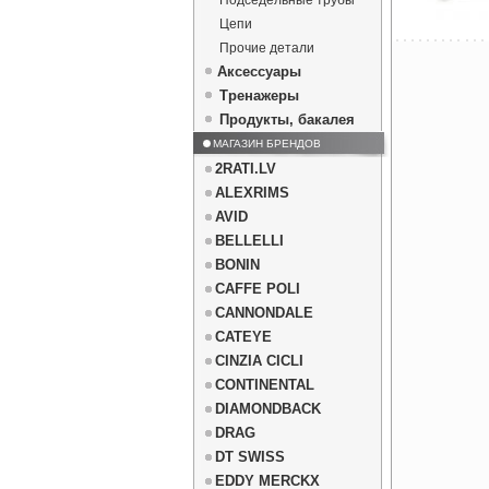
Подседельные трубы
Цепи
Прочие детали
Аксессуары
Тренажеры
Продукты, бакалея
МАГАЗИН БРЕНДОВ
2RATI.LV
ALEXRIMS
AVID
BELLELLI
BONIN
CAFFE POLI
CANNONDALE
CATEYE
CINZIA CICLI
CONTINENTAL
DIAMONDBACK
DRAG
DT SWISS
EDDY MERCKX