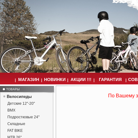
МАГАЗИН
НОВИНКИ
АКЦИИ !!!
ГАРАНТИЯ
СОВ
ТОВАРЫ
По Вашему з
Велосипеды
Детские 12"-20"
BMX
Подростковые 24"
Складные
FAT BIKE
MTB 26"