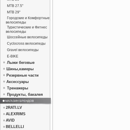
MTB 27.5"
MTB 29"
Городские и Комфортные
велосипеды
Туристические и Фитнес
велосипеды
Шоссейные велосипеды
Cyclocross велосипеды
Gravel велосипеды
E-BIKE
Лыжи беговые
Шины,камеры
Резервные части
Аксессуары
Тренажеры
Продукты, бакалея
МАГАЗИН БРЕНДОВ
2RATI.LV
ALEXRIMS
AVID
BELLELLI