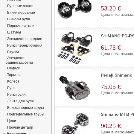
Рулевые чашки
53.20 €
Вилки передние
Цена в магазинах:
Выносы руля
Переключатели
Шатуны
SHIMANO PD-RS5
Звездочки передние
Ручки переключения
61.75 €
Втулки
Цена в магазинах:
Звездочки
задние,кассеты
Педали
Тормоза
Pedāļi Shimano
Колёса
75.05 €
Рули
Цена в магазинах:
Ручки руля
Лента для руля
Велосипедные сёдла
Shimano MTB P
Подседельные трубы
Цепи
90.25 €
Прочие детали
Цена в магазинах:
Аксессуары