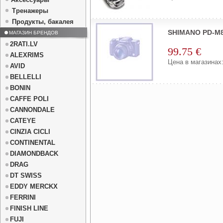
Тренажеры
Продукты, бакалея
SHIMANO PD-M8
МАГАЗИН БРЕНДОВ
2RATI.LV
99.75 €
ALEXRIMS
Цена в магазинах:
AVID
BELLELLI
BONIN
CAFFE POLI
CANNONDALE
CATEYE
CINZIA CICLI
CONTINENTAL
DIAMONDBACK
DRAG
DT SWISS
EDDY MERCKX
FERRINI
FINISH LINE
FUJI