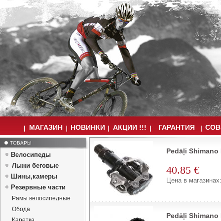
МАГАЗИН
НОВИНКИ
АКЦИИ !!!
ГАРАНТИЯ
СОВ
ТОВАРЫ
Pedāļi Shimano
Велосипеды
Лыжи беговые
40.85 €
Шины,камеры
Цена в магазинах:
Резервные части
Рамы велосипедные
Обода
Pedāļi Shimano
Каретка