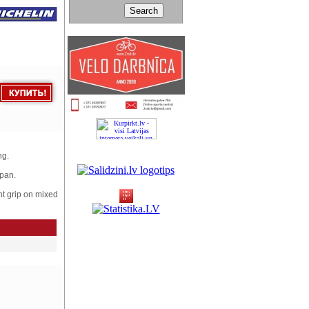
ng.
span.
nt grip on mixed