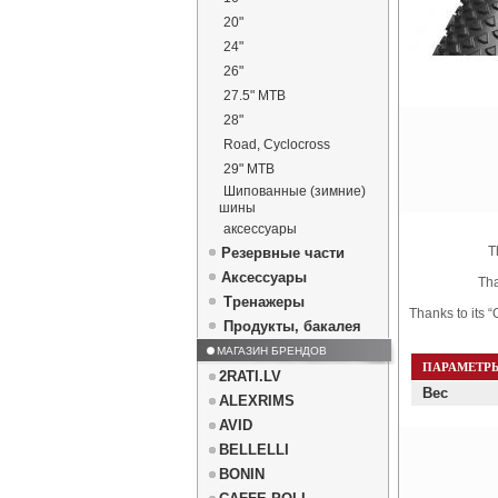
20"
24"
26"
27.5" MTB
28"
Road, Cyclocross
29" MTB
Шипованные (зимние)
шины
аксессуары
T
Резервные части
Аксессуары
Tha
Тренажеры
Thanks to its “
Продукты, бакалея
МАГАЗИН БРЕНДОВ
ПАРАМЕТР
2RATI.LV
Вес
ALEXRIMS
AVID
BELLELLI
BONIN