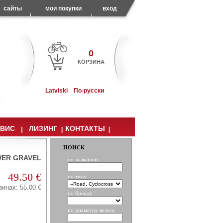
сайты
мои покупки
вход
0
КОРЗИНА
Latviski
По-русски
РВИС
ЛИЗИНГ
КОНТАКТЫ
ПОИСК
OWER GRAVEL
по названию
49.50 €
по типу
зинах: 55.00 €
по бренду
по диаметру колеса