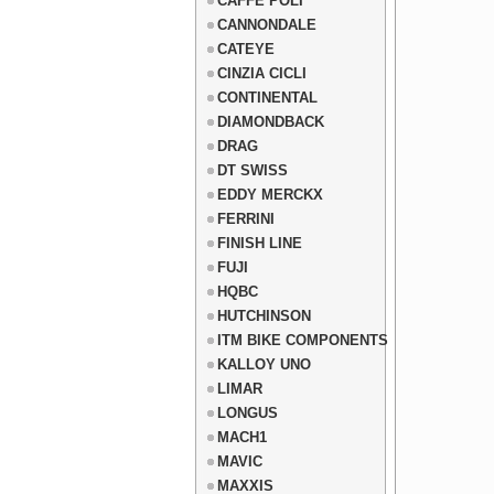
CAFFE POLI
CANNONDALE
CATEYE
CINZIA CICLI
CONTINENTAL
DIAMONDBACK
DRAG
DT SWISS
EDDY MERCKX
FERRINI
FINISH LINE
FUJI
HQBC
HUTCHINSON
ITM BIKE COMPONENTS
KALLOY UNO
LIMAR
LONGUS
MACH1
MAVIC
MAXXIS