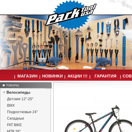
МАГАЗИН
НОВИНКИ
АКЦИИ !!!
ГАРАНТИЯ
СОВ
ТОВАРЫ
Велосипеды
Детские 12"-20"
BMX
Подростковые 24"
Складные
FAT BIKE
MTB 26"