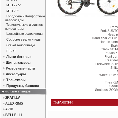
MTB 27.5"
MTB 29"
Городские и Комфортные
велосипеды
Туристические и Фитнес
Fram
велосипеды
Fork SUNT
Шоссейные велосипеды
Head p
Handlebar ZOOM 
Cyclocross велосипеды
Handle ste
Gravel велосипеды
Brak
Crank set 
E-BIKE
Pedals 
Лыжи беговые
Front de
Rear de
Шины,камеры
Freewheel SHI
Shif
Резервные части
Аксессуары
Wheel RIM:
Тренажеры
Tires KE
Продукты, бакалея
Saddl
Seat post ZOO
МАГАЗИН БРЕНДОВ
2RATI.LV
ПАРАМЕТРЫ
ALEXRIMS
AVID
BELLELLI