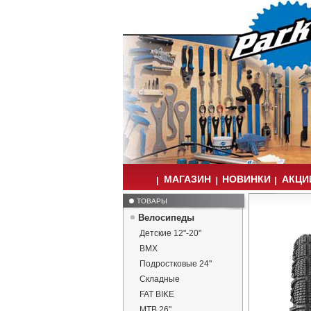
МАГАЗИН
НОВИНКИ
АКЦИИ
ТОВАРЫ
Велосипеды
Детские 12"-20"
BMX
Подростковые 24"
Складные
FAT BIKE
MTB 26"