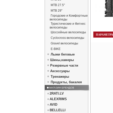
MTB 27.5"
MTB 29"
Городские и Комфортные
велосипеды
Туристические и Фитнес
велосипеды
Шоссейные велосипеды
ПАРАМЕТР
Cyclocross велосипеды
Gravel велосипеды
E-BIKE
Лыжи беговые
Шины,камеры
Резервные части
Аксессуары
Тренажеры
Продукты, бакалея
МАГАЗИН БРЕНДОВ
2RATI.LV
ALEXRIMS
AVID
BELLELLI