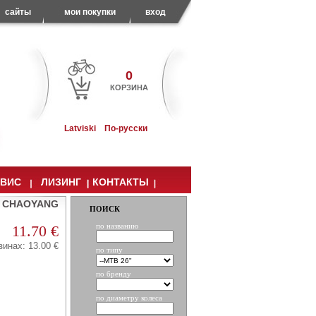
сайты
мои покупки
вход
0
КОРЗИНА
Latviski
По-русски
РВИС
ЛИЗИНГ
КОНТАКТЫ
ck CHAOYANG
ПОИСК
по названию
11.70 €
зинах: 13.00 €
по типу
по бренду
по диаметру колеса