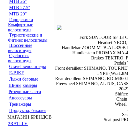
MTB 26"
MTB 27.5"
MTB 29"
Городские и
Комфортные
велосипеды
Туристические и
Fork SUNTOUR SF-13-
Фитнес велосипеды
Headset NECO,
Шоссейные
Handlebar ZOOM MTB-AL-320BTFO
велосипеды
Handle stem PROMAX MA-41
Cyclocross
Brakes TEKTRO,
велосипеды
Pedals
Gravel велосипеды
Front derailleur SHIMANO, TOU
E-BIKE
TYPE (W/31.8M
Rear derailleur SHIMANO, RD-M3
Лыжи беговые
Freewheel SHIMANO, ALTUS, CASS
Шины,камеры
20-2
Резервные части
Shift
Аксессуары
Chain
Тренажеры
Wheel
Продукты, бакалея
Sa
МАГАЗИН БРЕНДОВ
Seat post 
2RATI.LV